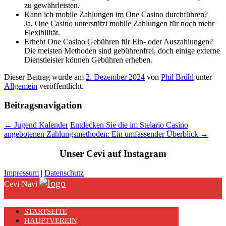
zu gewährleisten.
Kann ich mobile Zahlungen im One Casino durchführen?
Ja, One Casino unterstützt mobile Zahlungen für noch mehr
Flexibilität.
Erhebt One Casino Gebühren für Ein- oder Auszahlungen?
Die meisten Methoden sind gebührenfrei, doch einige externe
Dienstleister können Gebühren erheben.
Dieser Beitrag wurde am
2. Dezember 2024
von
Phil Brühl
unter
Allgemein
veröffentlicht.
Beitragsnavigation
←
Jugend Kalender
Entdecken Sie die im Stelario Casino
angebotenen Zahlungsmethoden: Ein umfassender Überblick
→
Unser Cevi auf Instagram
Impressum
|
Datenschutz
Cevi-Navi
STARTSEITE
HAUPTVEREIN