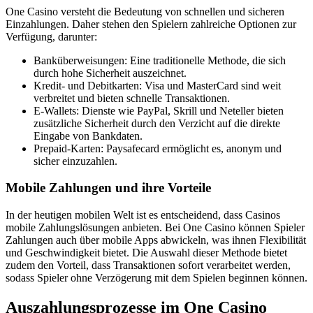
One Casino versteht die Bedeutung von schnellen und sicheren
Einzahlungen. Daher stehen den Spielern zahlreiche Optionen zur
Verfügung, darunter:
Banküberweisungen: Eine traditionelle Methode, die sich
durch hohe Sicherheit auszeichnet.
Kredit- und Debitkarten: Visa und MasterCard sind weit
verbreitet und bieten schnelle Transaktionen.
E-Wallets: Dienste wie PayPal, Skrill und Neteller bieten
zusätzliche Sicherheit durch den Verzicht auf die direkte
Eingabe von Bankdaten.
Prepaid-Karten: Paysafecard ermöglicht es, anonym und
sicher einzuzahlen.
Mobile Zahlungen und ihre Vorteile
In der heutigen mobilen Welt ist es entscheidend, dass Casinos
mobile Zahlungslösungen anbieten. Bei One Casino können Spieler
Zahlungen auch über mobile Apps abwickeln, was ihnen Flexibilität
und Geschwindigkeit bietet. Die Auswahl dieser Methode bietet
zudem den Vorteil, dass Transaktionen sofort verarbeitet werden,
sodass Spieler ohne Verzögerung mit dem Spielen beginnen können.
Auszahlungsprozesse im One Casino