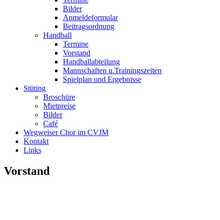
Bilder
Anmeldeformular
Beitragsordnung
Handball
Termine
Vorstand
Handballabteilung
Mannschaften u.Trainingszeiten
Spielplan und Ergebnisse
Stüting
Broschüre
Mietpreise
Bilder
Café
Wegweiser Chor im CVJM
Kontakt
Links
Vorstand