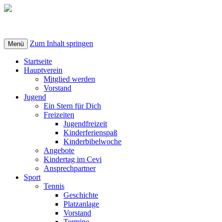
Zum Inhalt springen
Menü
Startseite
Hauptverein
Mitglied werden
Vorstand
Jugend
Ein Stern für Dich
Freizeiten
Jugendfreizeit
Kinderferienspaß
Kinderbibelwoche
Angebote
Kindertag im Cevi
Ansprechpartner
Sport
Tennis
Geschichte
Platzanlage
Vorstand
Termine